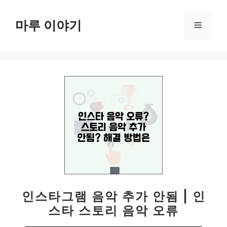
컨
텐
마루 이야기
메
츠
로
뉴
건
너
뛰
기
인스타그램 음악 추가 안됨 | 인
스타 스토리 음악 오류