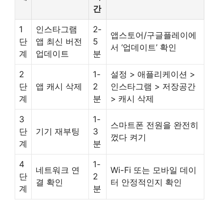
간
1
인스타그램
2-
앱스토어/구글플레이에
단
앱 최신 버전
5
서 ‘업데이트’ 확인
계
업데이트
분
2
1-
설정 > 애플리케이션 >
단
앱 캐시 삭제
2
인스타그램 > 저장공간
계
분
> 캐시 삭제
3
1-
스마트폰 전원을 완전히
단
기기 재부팅
3
껐다 켜기
계
분
4
1-
네트워크 연
Wi-Fi 또는 모바일 데이
단
2
결 확인
터 안정적인지 확인
계
분