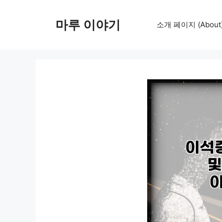
컨
텐
마루 이야기
소개 페이지 (About
츠
로
건
너
뛰
기