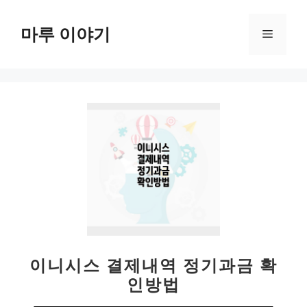
컨
텐
마루 이야기
메
츠
로
뉴
건
너
뛰
기
이니시스 결제내역 정기과금 확
인방법