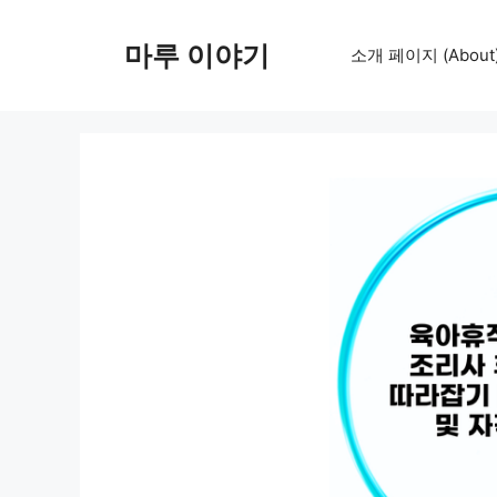
컨
텐
마루 이야기
소개 페이지 (About
츠
로
건
너
뛰
기