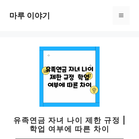
컨
텐
마루 이야기
메
츠
로
뉴
건
너
뛰
기
유족연금 자녀 나이 제한 규정 |
학업 여부에 따른 차이