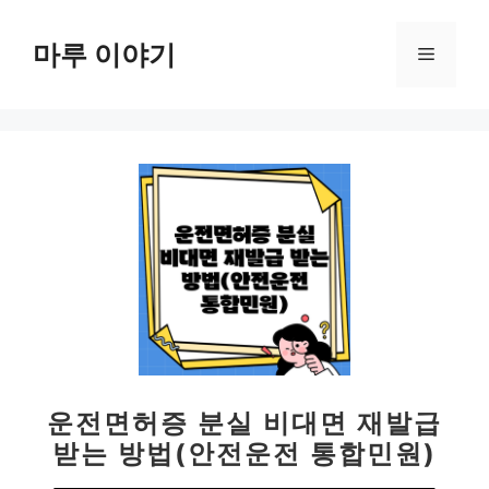
컨
텐
마루 이야기
메
츠
로
뉴
건
너
뛰
기
운전면허증 분실 비대면 재발급
받는 방법(안전운전 통합민원)