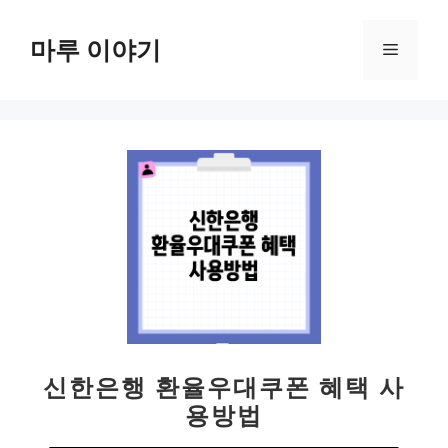
컨
텐
마루 이야기
메
츠
로
뉴
건
너
뛰
기
신한은행 환율우대쿠폰 혜택 사
용방법