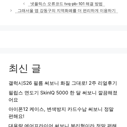
테
넷플릭스 오류코드 tvq-pb-101 해결 방법
고
그래서울 앱 강동구의 지역화폐를 더 편리하게 이용하기
리
최신 글
갤럭시S26 필름 써보니 화질 그대로! 2주 리얼후기
필립스 면도기 SkinIQ 5000 한 달 써보니 깔끔해졌
어요
아이폰12 케이스, 변색방지 카드수납 써보니 정말
편해요!
대용량 에어프라이어 써보니 분리형이라 정말 편해