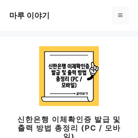
컨
텐
마루 이야기
메
츠
로
뉴
건
너
뛰
기
신한은행 이체확인증 발급 및
출력 방법 총정리 (PC / 모바
일)