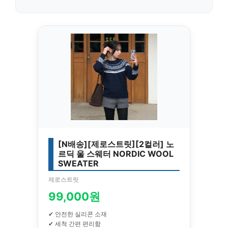
[N배송][제로스트릿][2컬러] 노
르딕 울 스웨터 NORDIC WOOL
SWEATER
제로스트릿
99,000원
✔ 안전한 실리콘 소재
✔ 세척 간편 편리함