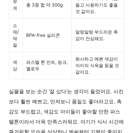
무
총 3종 합 약 300g
들고 사용하기도 좋을
게
것 같아요.
소
재/
말랑말랑 부드러운 촉
BPA-free 실리콘
재
감이 안심돼요.
질
화사하고 예쁜 색감이
색
파스텔 톤 민트, 핑크,
아이의 식욕을 돋울 것
상
옐로우
같아요.
실물을 보는 순간 ‘잘 샀다’는 생각이 들었어요. 사진
보다 훨씬 예쁘고, 만져보니 품질도 좋더라고요. 촉
감도 부드럽고, 색감도 아이들이 좋아할 만한 파스
텔톤이라서 더욱 만족스러워요. 아기가 식사 시간에
즐거워할 모습을 상상하니 벌써부터 기분이 좋아지