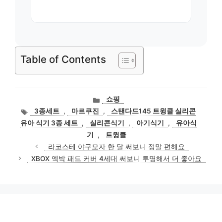
Table of Contents
카
쇼핑
테
태
3종세트
,
마르쿠진
,
스탠다드145 트윙클 실리콘
고
그
유아 식기 3종 세트
,
실리콘식기
,
아기식기
,
유아식
리
기
,
트윙클
라코스테 야구모자 한 달 써보니 정말 편해요
XBOX 엑박 패드 커버 4세대 써보니 투명해서 더 좋아요