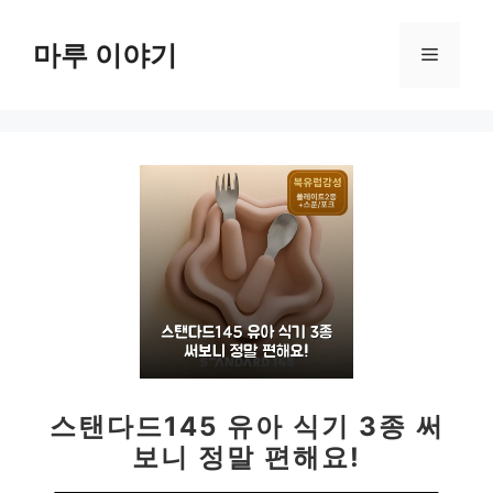
컨
텐
마루 이야기
메
츠
로
뉴
건
너
뛰
기
스탠다드145 유아 식기 3종 써
보니 정말 편해요!