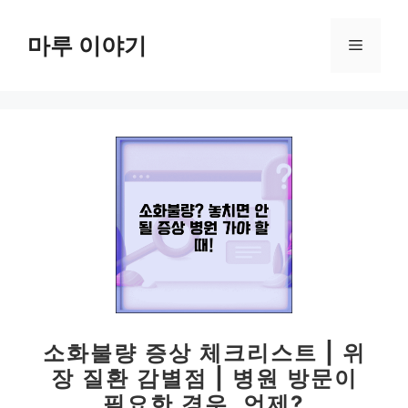
컨
텐
마루 이야기
메
츠
로
뉴
건
너
뛰
기
소화불량 증상 체크리스트 | 위
장 질환 감별점 | 병원 방문이
필요한 경우, 언제?