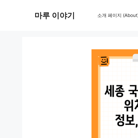
컨
텐
마루 이야기
소개 페이지 (About
츠
로
건
너
뛰
기