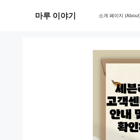
컨
텐
마루 이야기
소개 페이지 (About
츠
로
건
너
뛰
기