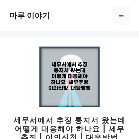
컨
텐
마루 이야기
메
츠
로
뉴
건
너
뛰
기
세무서에서 추징 통지서 왔는데
어떻게 대응해야 하나요 | 세무
추징 | 이의신청 | 대응방법