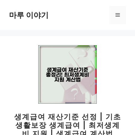
컨
텐
마루 이야기
메
츠
로
뉴
건
너
뛰
기
생계급여 재산기준 선정 | 기초
생활보장 생계급여 | 최저생계
비 지원 | 생계급여 계산법