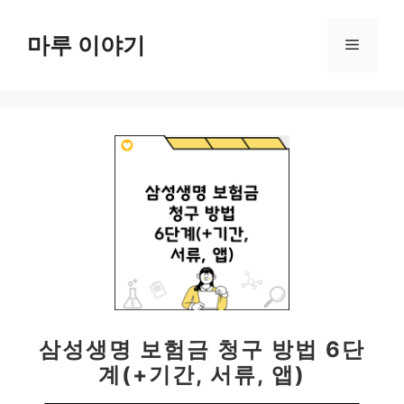
컨
텐
마루 이야기
메
츠
로
뉴
건
너
뛰
기
삼성생명 보험금 청구 방법 6단
계(+기간, 서류, 앱)