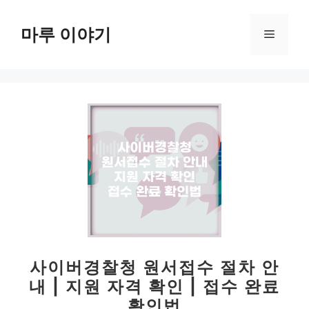
컨
텐
마루 이야기
메
츠
로
뉴
건
너
뛰
기
사이버경찰청 원서접수 절차 안
내 | 지원 자격 확인 | 접수 완료
확인법