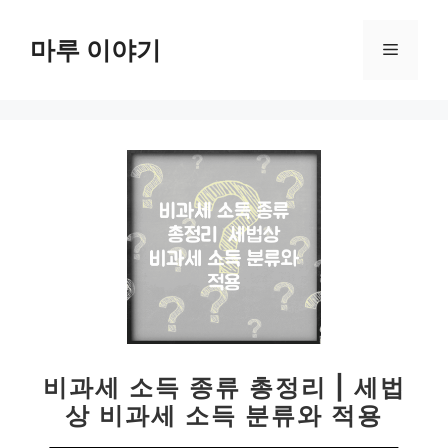
컨
텐
마루 이야기
메
츠
로
뉴
건
너
뛰
기
비과세 소득 종류 총정리 | 세법
상 비과세 소득 분류와 적용