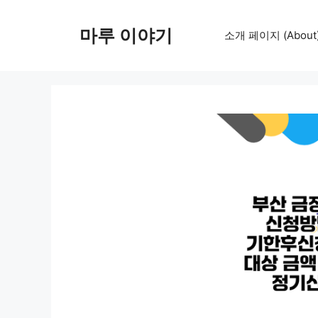
컨
텐
마루 이야기
소개 페이지 (About
츠
로
건
너
뛰
기