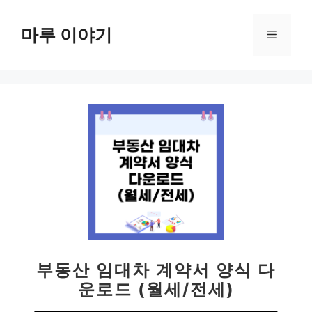
컨
텐
마루 이야기
메
츠
로
뉴
건
너
뛰
기
부동산 임대차 계약서 양식 다
운로드 (월세/전세)