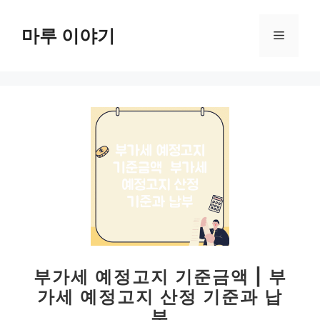
컨
텐
마루 이야기
메
츠
로
뉴
건
너
뛰
기
부가세 예정고지 기준금액 | 부
가세 예정고지 산정 기준과 납
부