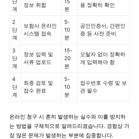
단
15
정보 취합
용 정확히 확인
계
분
2
5-
보험사 온라인
공인인증서, 간편인
단
10
시스템 접속
증 등 사전 준비
계
분
3
15-
정보 입력 및
오탈자 없이 정확하
단
20
서류 업로드
게 입력해야 함
계
분
4
5-
최종 검토 및
접수번호 수령 및 보
단
10
접수 완료
관 필수
계
분
온라인 청구 시 흔히 발생하는 실수와 이를 방지하
는 방법을 구체적으로 알려드리겠습니다. 경험상 가
장 많은 문제가 발생하는 부분에 집중합니다.