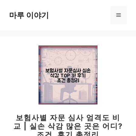
컨
텐
마루 이야기
메
츠
로
뉴
건
너
뛰
기
보험사별 자문 심사 엄격도 비
교 | 실손 삭감 많은 곳은 어디?
조건, 후기 총정리