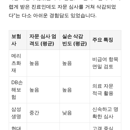
렵게 받은 진료인데도 자문 심사를 거쳐 삭감되었
다”는 다소 아쉬운 경험담도 있었습니다.
보험
자문 심사 엄
실손 삭감
주요 특징
사
격도 (평균)
빈도 (평균)
메리
비급여 항목
츠화
높음
높음
면밀 검토
재
DB손
의료 자문
해보
높음
높음
적극 활용
험
삼성
신속하고 명
중간
낮음
생명
확한 심사
현대
고객 중심