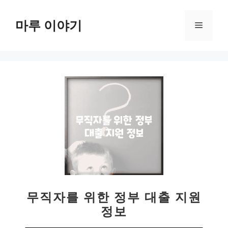
컨
텐
마루 이야기
메
츠
로
뉴
건
너
뛰
기
무직자를 위한 정부 대출 지원
정보