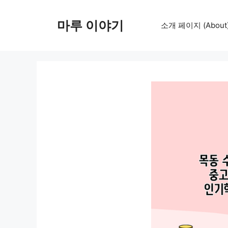
컨
텐
마루 이야기
소개 페이지 (About
츠
로
건
너
뛰
기