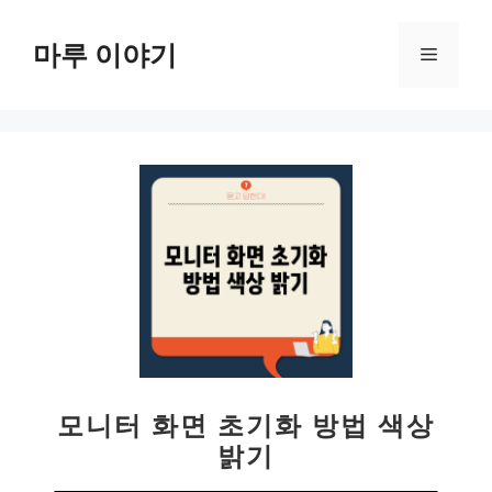
컨
텐
마루 이야기
메
츠
로
뉴
건
너
뛰
기
모니터 화면 초기화 방법 색상
밝기