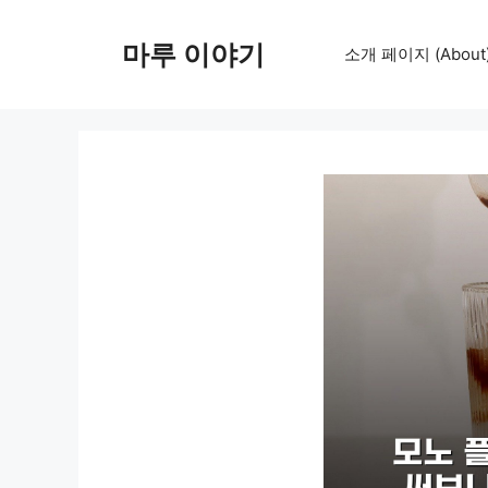
컨
텐
마루 이야기
소개 페이지 (About
츠
로
건
너
뛰
기