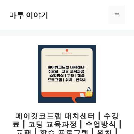
컨
텐
마루 이야기
메
츠
로
뉴
건
너
뛰
기
메이킷코드랩 대치센터 | 수강
료 | 코딩 교육과정 | 수업방식 |
교재 | 학습 프로그램 | 위치 |