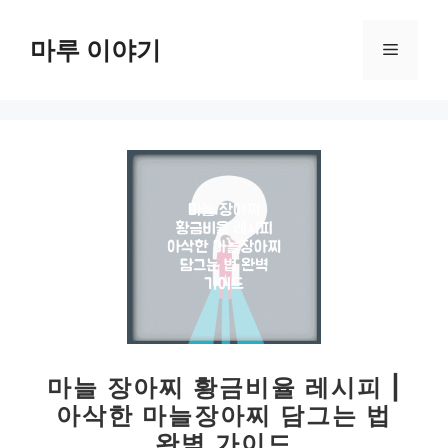
컨
텐
마루 이야기
메
츠
로
뉴
건
너
뛰
기
마늘 장아찌 황금비율 레시피 |
아삭한 마늘장아찌 담그는 법
완벽 가이드