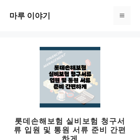
컨
텐
마루 이야기
메
츠
로
뉴
건
너
뛰
기
롯데손해보험 실비보험 청구서
류 입원 및 통원 서류 준비 간편
하게