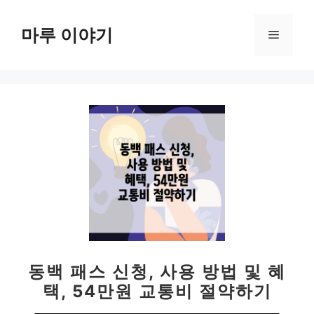
컨
텐
마루 이야기
메
츠
로
뉴
건
너
뛰
기
동백 패스 신청, 사용 방법 및 혜
택, 54만원 교통비 절약하기