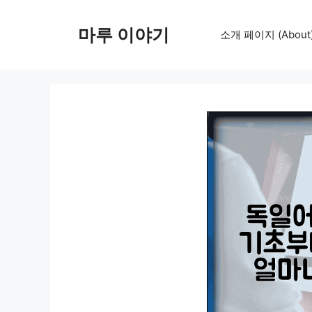
컨
텐
마루 이야기
소개 페이지 (About
츠
로
건
너
뛰
기