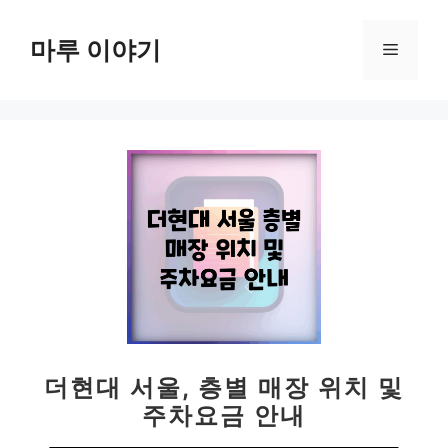
컨
텐
마루 이야기
메
츠
로
뉴
건
너
뛰
기
더현대 서울, 층별 매장 위치 및
주차요금 안내