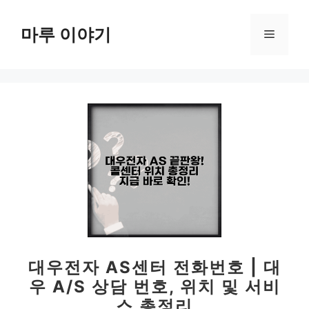
컨
텐
마루 이야기
메
츠
로
뉴
건
너
뛰
기
대우전자 AS센터 전화번호 | 대
우 A/S 상담 번호, 위치 및 서비
스 총정리