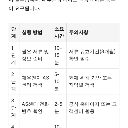
이 요구됩니다.
단
소요
실행 방법
주의사항
계
시간
1
10-
필요 서류 및
서류 유효기간(3개월)
단
15
정보 준비
확인 필수
계
분
2
5-
대우전자 AS
현재 위치 기반 또는
단
10
센터 검색
지역별 검색
계
분
3
AS센터 전화
2-5
공식 홈페이지 또는 고
단
번호 확인
분
객센터 활용
계
4
10-