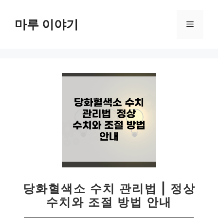
컨
텐
마루 이야기
메
츠
로
뉴
건
너
뛰
기
당화혈색소 수치 관리법 | 정상
수치와 조절 방법 안내