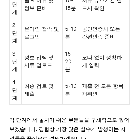
필요 서류 및
10-
서류 유효기간 반
단
정보 준비
15분
드시 확인
계
2
온라인 접속 및
5-10
공인인증서 또는
단
로그인
분
간편인증 준비
계
3
15-
정보 입력 및
오타 없이 정확하
단
20
서류 업로드
게 입력
계
분
4
최종 검토 및
5-10
제출 전 모든 항목
단
제출
분
재확인
계
각 단계에서 놓치기 쉬운 부분들을 구체적으로 짚어
보겠습니다. 경험상 가장 많은 실수가 발생하는 지
점들을 중심으로 설명하겠습니다.