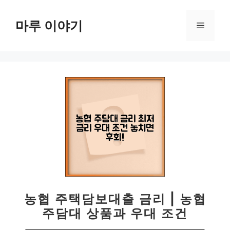
컨
텐
마루 이야기
메
츠
로
뉴
건
너
뛰
기
농협 주택담보대출 금리 | 농협
주담대 상품과 우대 조건