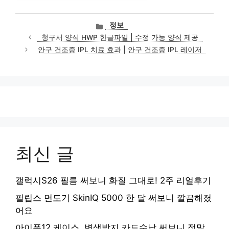
카
정보
테
청구서 양식 HWP 한글파일 | 수정 가능 양식 제공
고
안구 건조증 IPL 치료 효과 | 안구 건조증 IPL 레이저
리
최신 글
갤럭시S26 필름 써보니 화질 그대로! 2주 리얼후기
필립스 면도기 SkinIQ 5000 한 달 써보니 깔끔해졌
어요
아이폰12 케이스, 변색방지 카드수납 써보니 정말