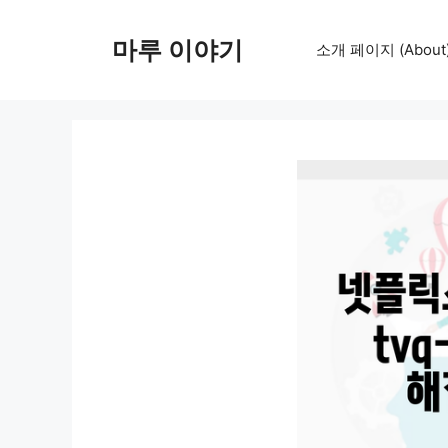
컨
텐
마루 이야기
소개 페이지 (About
츠
로
건
너
뛰
기