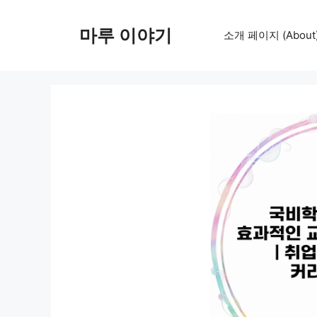
컨
텐
마루 이야기
소개 페이지 (About
츠
로
건
너
뛰
기