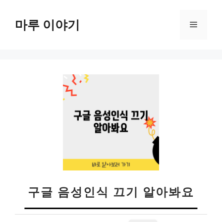
컨
텐
마루 이야기
메
츠
로
뉴
건
너
뛰
기
구글 음성인식 끄기 알아봐요