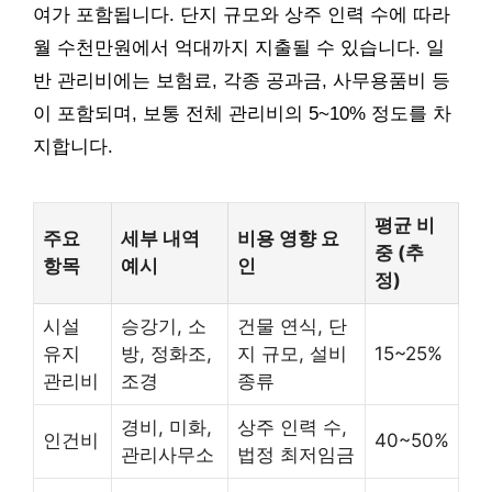
여가 포함됩니다. 단지 규모와 상주 인력 수에 따라
월 수천만원에서 억대까지 지출될 수 있습니다. 일
반 관리비에는 보험료, 각종 공과금, 사무용품비 등
이 포함되며, 보통 전체 관리비의 5~10% 정도를 차
지합니다.
평균 비
주요
세부 내역
비용 영향 요
중 (추
항목
예시
인
정)
시설
승강기, 소
건물 연식, 단
유지
방, 정화조,
지 규모, 설비
15~25%
관리비
조경
종류
경비, 미화,
상주 인력 수,
인건비
40~50%
관리사무소
법정 최저임금