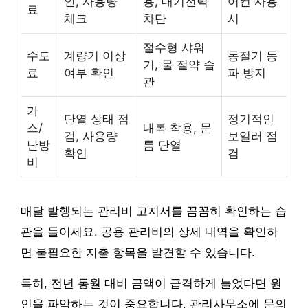
인, 사용량
용, 대기전력
어컨 사용
료
체크
차단
시
절수형 샤워
수도
계량기 이상
동절기 동
기, 물 절약 습
료
여부 확인
파 방지
관
가
단열 상태 점
정기적인
스/
내복 착용, 문
검, 사용량
보일러 점
난방
틈 단열
확인
검
비
매달 발행되는 관리비 고지서를 꼼꼼히 확인하는 습
관을 들이세요. 공용 관리비의 상세 내역을 확인하
면 불필요한 지출 항목을 발견할 수 있습니다.
특히, 전년 동월 대비 금액이 급격하게 늘었다면 원
인을 파악하는 것이 중요합니다. 관리사무소에 문의