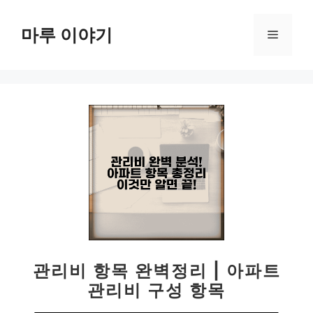
컨
텐
마루 이야기
메
츠
로
뉴
건
너
뛰
기
관리비 항목 완벽정리 | 아파트
관리비 구성 항목