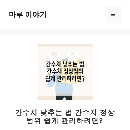
컨
텐
마루 이야기
메
츠
로
뉴
건
너
뛰
기
간수치 낮추는 법 간수치 정상
범위 쉽게 관리하려면?