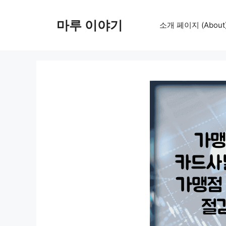
컨
텐
마루 이야기
소개 페이지 (About
츠
로
건
너
뛰
기